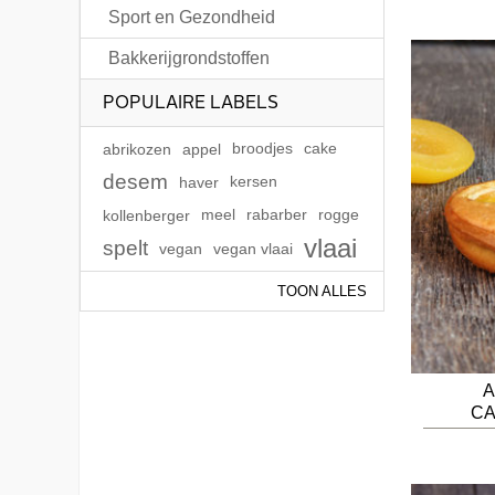
Sport en Gezondheid
Bakkerijgrondstoffen
POPULAIRE LABELS
abrikozen
appel
broodjes
cake
desem
haver
kersen
kollenberger
meel
rabarber
rogge
vlaai
spelt
vegan
vegan vlaai
TOON ALLES
A
CA