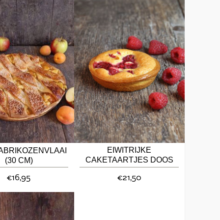
EIWITRIJKE
ABRIKOZENVLAAI
CAKETAARTJES DOOS
(30 CM)
10ST
€16,95
€21,50