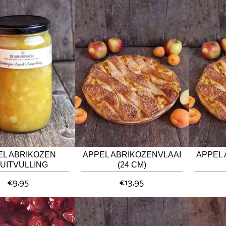
EL ABRIKOZEN
APPEL ABRIKOZENVLAAI
APPEL 
UITVULLING
(24 CM)
€9,95
€13,95