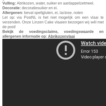
Vulling:
Abrikozen, water, suiker en aardappelzetmeel.
Decoratie:
decoratiesuiker en ei.
Allergenen:
bevat speltgluten, ei, lactose, noten
Let op: via PostNL is het niet mogelijk om een vlaai te
verzenden. Onze Linzen Cake vlaaien bezorgen wij wél met
de post!
Bekijk de voedingsclaims, voedingswaarde en
allergenen informatie op:
Abrikozenvlaai