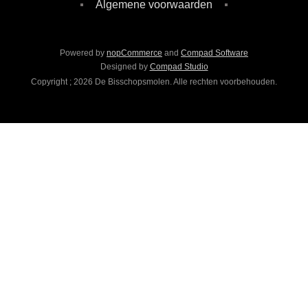
Algemene voorwaarden
Powered by
nopCommerce
and
Compad Software
Designed by
Compad Studio
Copyright ; 2026 De Bisschopsmolen. Alle rechten voorbehouden.