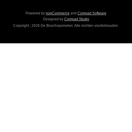
Powered by
nopCommerce
and
Compad Software
Designed by
Compad Studio
Copyright ; 2026 De Bisschopsmolen. Alle rechten voorbehouden.