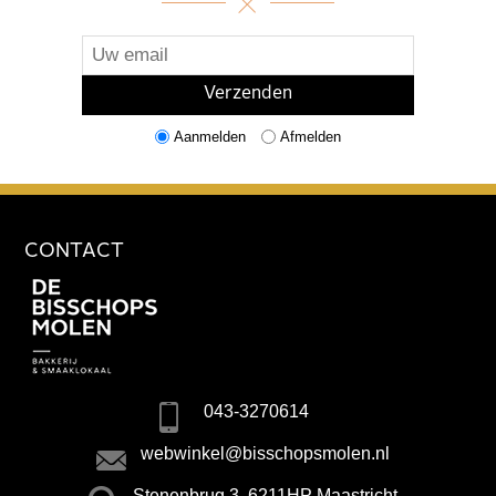
Aanmelden
Afmelden
CONTACT
043-3270614
webwinkel@bisschopsmolen.nl
Stenenbrug 3, 6211HP Maastricht