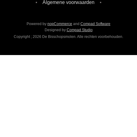
Algemene voorwaarden
Powered by
nopCommerce
and
Compad Software
Designed by
Compad Studio
Copyright ; 2026 De Bisschopsmolen. Alle rechten voorbehouden.