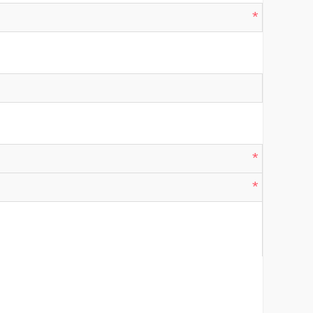
*
*
*