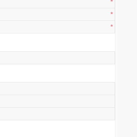
*
*
*