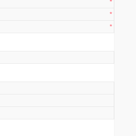
*
*
*