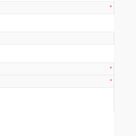
*
*
*