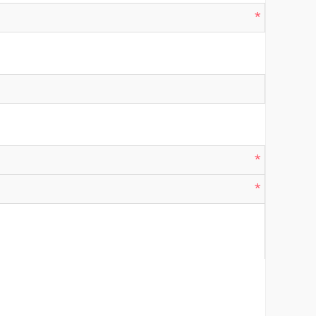
*
*
*