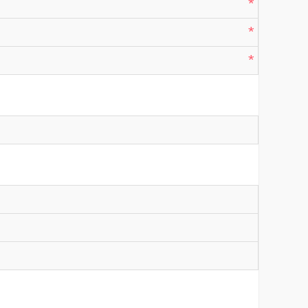
*
*
*