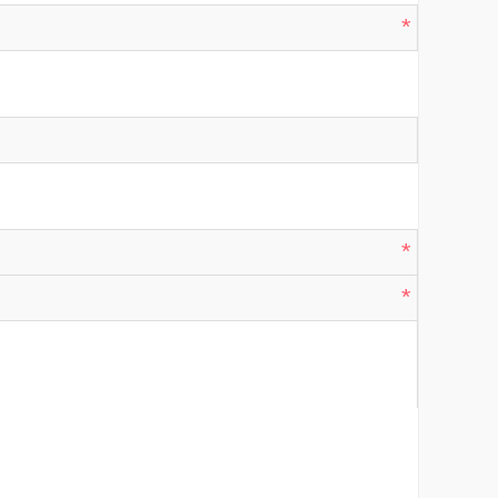
*
*
*