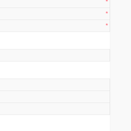
*
*
*