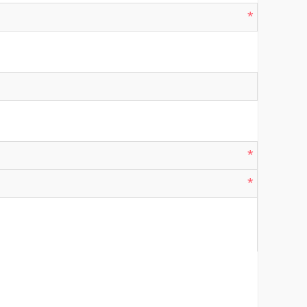
*
*
*