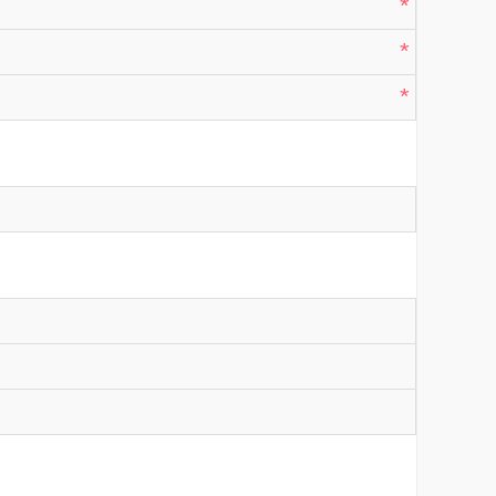
*
*
*