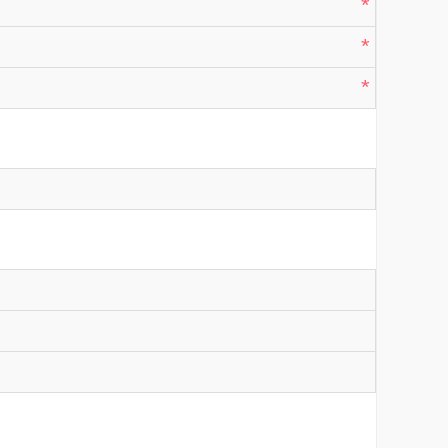
*
*
*