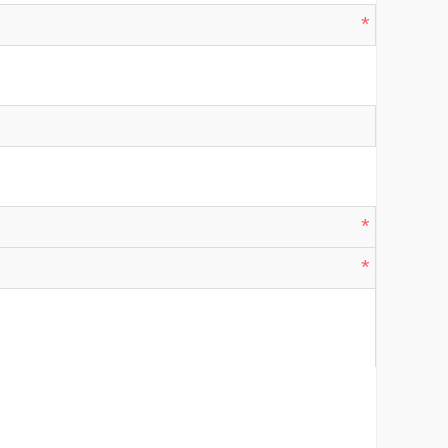
*
*
*