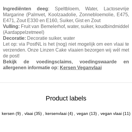
Ingrediënten deeg
: Speltbloem, Water, Lactosevrije
Margarine (Palmvet, Koolzaadolie, Zonnebloemolie, E475,
E471, Zout E330 en E160, Suiker, Gist en Zout
Vulling:
Fruit van Bemelerhof, water, suiker, koudbindmiddel
(Aardappelzetmeel)
Decoratie:
Decoratie suiker, water
Let op: via PostNL is het (nog) niet mogelijk om een vlaai te
verzenden. Onze Linzen Cake vlaaien bezorgen wij wél met
de post!
Bekijk de voedingsclaims, voedingswaarde en
allergenen informatie op:
Kersen Veganvlaai
Product labels
kersen
(9)
,
vlaai
(35)
,
kersenvlaai
(4)
,
vegan
(13)
,
vegan vlaai
(11)