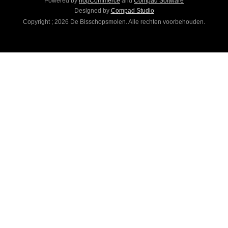
Powered by
nopCommerce
and
Compad Software
Designed by
Compad Studio
Copyright ; 2026 De Bisschopsmolen. Alle rechten voorbehouden.