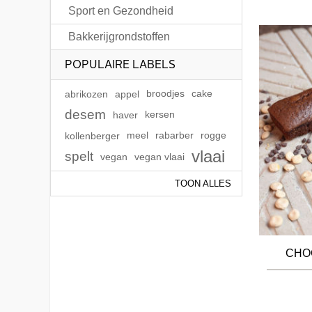
Sport en Gezondheid
Bakkerijgrondstoffen
POPULAIRE LABELS
abrikozen
appel
broodjes
cake
desem
haver
kersen
kollenberger
meel
rabarber
rogge
vlaai
spelt
vegan
vegan vlaai
TOON ALLES
CHO